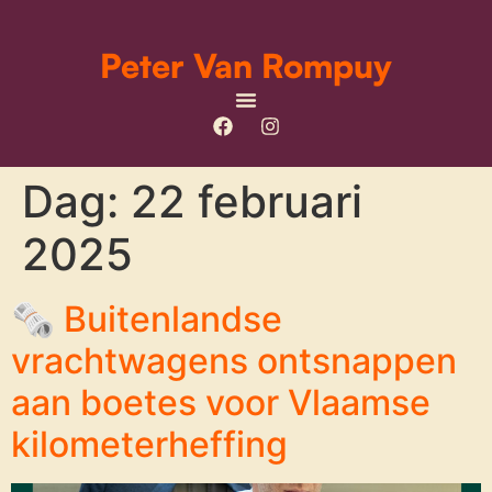
Peter Van Rompuy
Dag:
22 februari
2025
🗞 Buitenlandse
vrachtwagens ontsnappen
aan boetes voor Vlaamse
kilometerheffing