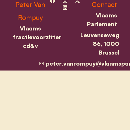
Peter Van
Contact
Vlaams
Rompuy
Parlement
Vlaams
Leuvenseweg
fractievoorzitter
86, 1000
cd&v
Brussel
peter.vanrompuy@vlaamspar